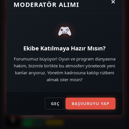
×
Programlarını deneyimleyin.
MODERATÖR ALIMI
ehbjhhb
Üye
🎮
25 May 2026
#6
TorrentDevi' Alıntı:
Ekibe Katılmaya Hazır Mısın?
Forumumuz büyüyor! Oyun ve program dünyasına
hakim, bizimle birlikte bu atmosferi yönetecek yeni
kanlar arıyoruz. Yönetim kadrosuna katılıp rütbeni
almak ister misin?
Genişletmek için tıkla ...
tşekkürler
GEÇ
BAŞVURUYU YAP
tuan19072525
Üye
Aktif Üye
*** Gizli metin: alıntı yapılamaz. ***