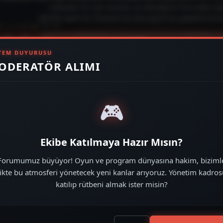
videoları En Çok Aranan ve dilediğiniz formatta ripl
iphohe ipad vb cihazlarınza dönüştürme yapabilirsiniz
STEM DUYURUSU
ODERATÖR ALIMI
🎮
Ekibe Katılmaya Hazır Mısın?
Forumumuz büyüyor! Oyun ve program dünyasına hakim, biziml
likte bu atmosferi yönetecek yeni kanlar arıyoruz. Yönetim kadro
katılıp rütbeni almak ister misin?