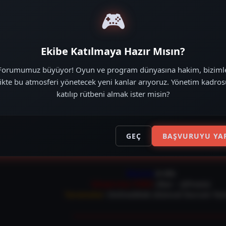
🎮
Ekibe Katılmaya Hazır Mısın?
Forumumuz büyüyor! Oyun ve program dünyasına hakim, biziml
likte bu atmosferi yönetecek yeni kanlar arıyoruz. Yönetim kadro
katılıp rütbeni almak ister misin?
GEÇ
BAŞVURUYU YA
————————————————————
Boyutu
:8-Mb
Sıkıştırma TÜRÜ
: (Rar – Şifresiz)
Taramalar
: OnlineWeb (Güncel Durum Tem
————————————————————