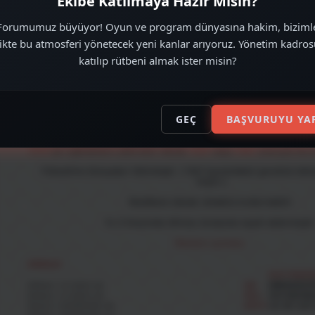
Ekibe Katılmaya Hazır Mısın?
Forumumuz büyüyor! Oyun ve program dünyasına hakim, biziml
likte bu atmosferi yönetecek yeni kanlar arıyoruz. Yönetim kadro
katılıp rütbeni almak ister misin?
GEÇ
BAŞVURUYU YA