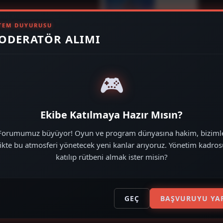
STEM DUYURUSU
ODERATÖR ALIMI
————————————————————
🎮
Boyutu:655-Mb
Sıkıştırma TÜRÜ: (Rar – Şifresiz)
Ekibe Katılmaya Hazır Mısın?
————————————————————
Forumumuz büyüyor! Oyun ve program dünyasına hakim, biziml
likte bu atmosferi yönetecek yeni kanlar arıyoruz. Yönetim kadro
katılıp rütbeni almak ister misin?
İçeriği görüntülemek Ve İndirebilmek için
Giriş yapın
GEÇ
BAŞVURUYU YA
T
ImBeat
e