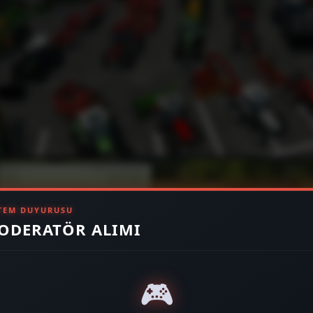
STEM DUYURUSU
ODERATÖR ALIMI
🎮