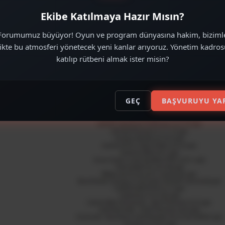
Ekibe Katılmaya Hazır Mısın?
Forumumuz büyüyor! Oyun ve program dünyasına hakim, biziml
likte bu atmosferi yönetecek yeni kanlar arıyoruz. Yönetim kadro
katılıp rütbeni almak ister misin?
[tube]nSb6DoqVkxM[/tube]
GEÇ
BAŞVURUYU YA