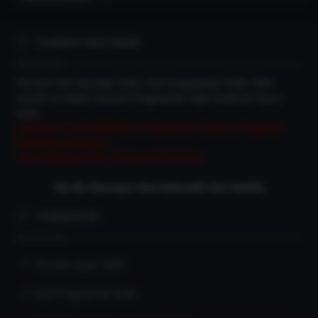
TORRENT DEVI İNDIR
Torrent Full Oyunlar İndir, Full Programlar İndir, Tam
sürüm Ücretsiz Güncel Programlar, Apk Android Oyun
indir
Türkiye'nin En Büyük ve Güvenilir Oyun, Program
İndirme sitesiyiz.
Tüm İçeriklerden Ücretsiz Yararlan
“Biz Bu Piyasaya Yeni Gelmedik Geri Geldik„
TORRENTLER
Torrent Oyun İndir
Full Programlar İndir