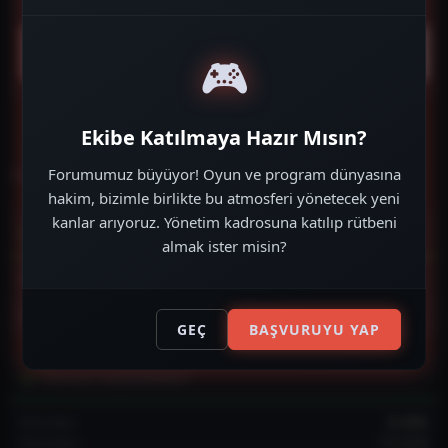
İçeriği görüntülemek Ve İndirebilmek için
Giriş
🎮
yapın
veya
Kayıt olun
.
Cevap yazmak için giriş yap yada kayıt ol.
Ekibe Katılmaya Hazır Mısın?
Facebook
Twitter
Reddit
Pinterest
Tumblr
WhatsApp
E-posta
Link
Forumumuz büyüyor! Oyun ve program dünyasına
Paylaş:
hakim, bizimle birlikte bu atmosferi yönetecek yeni
kanlar arıyoruz. Yönetim kadrosuna katılıp rütbeni
Çevrim içi üyeler
almak ister misin?
Şu anda çevrim içi üye yok.
Toplam: 650 (Kullanıcı: 00, ziyaretçi: 650)
GEÇ
BAŞVURUYU YAP
Forum istatistikleri
Konular
8,486
Mesajlar
17,223