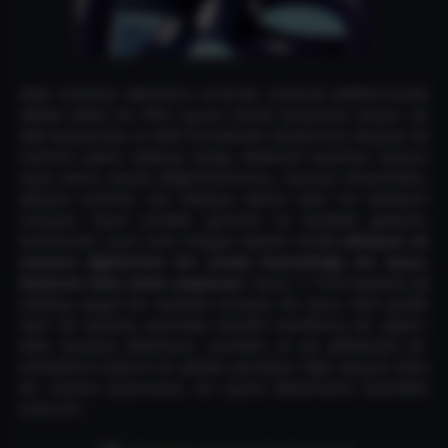
Alien Invasion Adventure v4.42.00
, Android platformunda
dikkat çeken bir RPG oyunu olarak karşımıza çıkıyor. 46
MB boyutunda ve RAR formatında sıkıştırılmış dosyası ile
indirme işlemi oldukça kolay. Webroot taraması sonucu
oyun temiz olarak değerlendirilmiş. Oyunun dinamikleri,
aksiyon severler için oldukça tatmin edici bir deneyim
sunuyor. Oyun içindeki görevler ve karakter gelişimi,
kullanıcıları uzun süre meşgul edecek türden.
Aksiyon ve
macera öğelerinin bir arada bulunduğu bu oyun,
heyecan dolu anlar yaşatıyor.
Oyun, 2 TL’lik fiyatıyla da
oldukça uygun bir seçenek sunuyor. Bu oyun, hem grafik
hem de oynanış açısından kendini kanıtlamış bir yapım.
Alien Invasion Adventure, müzikleri ve ses efektleriyle de
atmosferini başarılı bir şekilde yansıtıyor.
Eğer aksiyon dolu
bir macera arıyorsanız, bu oyunu denemenizi kesinlikle
öneririm.​