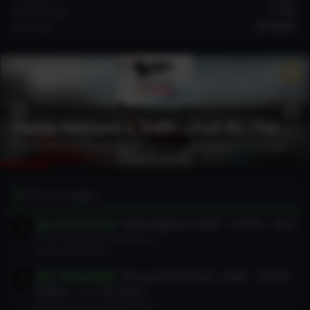
Kullanıcılar
7,703
Son üye
djmaykil
Forza Horizon 6 İndir – Full PC (Türkçe)
Forza Horizon 6, tam anlamıyla bir yarış tutkunu için biçilmiş kaftan. 2026 yılında çıkan bu oyun, muhteşem grafikler ve akıcı bir oynanış sunuyor. Arabanızı seçerken özelleştirme seçeneklerinin...
Son mesajlar
Street Fighter 6 İndir – Full PC + DLC
Torrent İndir
En son: djmaykil
Bugün 01:13
Torrent Oyun İndir
The Last Of Us Part 1 İndir – Full PC
Torrent İndir
Türkçe + 1.1.2.0 2+DLC
En son: FearTai
Bugün 01:03