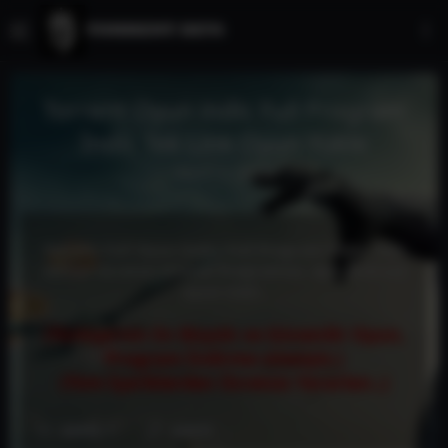
Torrent Oyun indir, Full Program
İndir, Tek Link Oyun Yükle
Kayıt
Az önce
Torrent Full Oyun İndir, Full Program İndir, Tam
sürüm Ücretsiz Güncel Programlar, Apk Android
oyun indir.
(Türkiye'nin En Büyük ve Güvenilir Oyun,
Program İndirme sitesiyiz.)
(Tüm İçeriklerden Ücretsiz Yararlan..)
GİRİŞ YAP
KAYIT OL