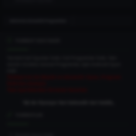
Simülasyon Oyunları
Antivirüs Güvenlik Programları
TORRENT DEVI İNDIR
Torrent Full Oyunlar İndir, Full Programlar İndir, Tam
sürüm Ücretsiz Güncel Programlar, Apk Android Oyun
indir
Türkiye'nin En Büyük ve Güvenilir Oyun, Program
İndirme sitesiyiz.
Tüm İçeriklerden Ücretsiz Yararlan
“Biz Bu Piyasaya Yeni Gelmedik Geri Geldik„
TORRENTLER
Torrent Oyun İndir