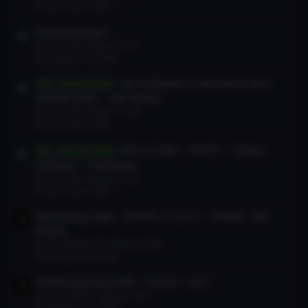
Torrent Oyun İndir
Automobilista 2
En son: jc60
Bugün 17:31
Simülasyon Oyunları
Pes exTReme 13 Re-Pack 8 Tüm
Torrent İndir
Yamalar İndir – Full Türkçe
En son: jc60
Bugün 17:28
Torrent Oyun İndir
Fifa 23 İndir – Full PC – Türkçe –
Torrent İndir
Ultimate + Transferler
En son: jc60
Bugün 17:24
Torrent Oyun İndir
Satisfactory İndir – Full PC v1.2.3.1 + Online – MP
Türkçe
En son: Behzat.56
Bugün 16:40
Simülasyon Oyunları
Thrifty Business İndir – Full PC + DLC
En son: setush
Bugün 15:10