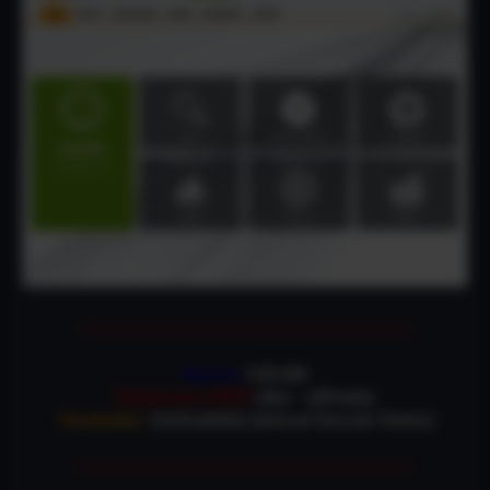
————————————————————-
Boyutu
:150-Mb
Sıkıştırma TÜRÜ
: (Rar – Şifresiz)
Taramalar
: OnlineWeb (Güncel Durum Temiz)
————————————————————–