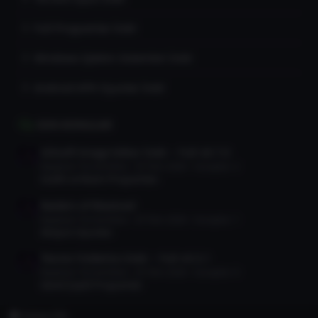
Full Programlar İndir
Windows İşletim Sistemleri İndir
Android APK Oyunlar İndir
SON KONULAR
Gilisoft Image Editor İndir – Full v8.7.0
Başlatan TorrentDevi
25 Tem 2026
Cevaplar: 2
Grafik ve Resim Programları
Raiders of Blackveil
Başlatan TorrentDevi
25 Tem 2026
Cevaplar: 1
Aksiyon Oyunları
Teorex FolderIco İndir – Full v9.3.1
Başlatan TorrentDevi
25 Tem 2026
Cevaplar: 0
Genel Çeşitli Programlar
Türkçe (TR)