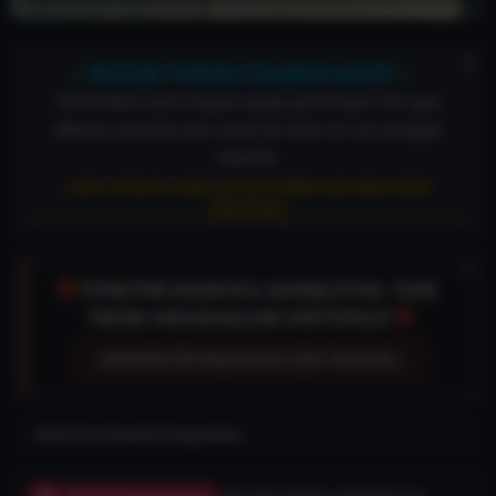
⚡
⚡
SİSTEM YÜKSELTİLMESİ AKTİF
TorrentDevi arşivi baştan aşağı yenileniyor! Her gün
eklenen yüzlerce yeni içerik ile vitesi en üst seviyeye
çıkardık.
[ DEV GÜNCELLEME DETAYLARINI OKUMAK İÇİN
TIKLAYIN ]
🛡️
YÖNETİM KADROSU GENİŞLİYOR: YENİ
🛡️
TAKIM ARKADAŞLARI ARIYORUZ!
[ MODERATÖR BAŞVURUSU İÇİN TIKLAYIN ]
Antivirüs Güvenlik Programları