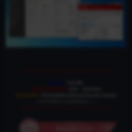
————————————————————-
Boyutu
:135-Mb
Sıkıştırma TÜRÜ
: (Rar – Şifresiz)
Taramalar
: OnlineWeb (Güncel Durum Temiz)
…torrentdevi.org Bekleriz!..~~.
————————————————————–