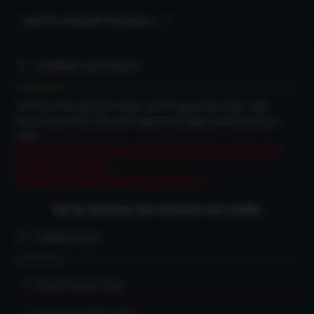
Antivirüs Güvenlik Programları
TORRENT DEVI İNDIR
Torrent Full Oyunlar İndir, Full Programlar İndir, Tam
sürüm Ücretsiz Güncel Programlar, Apk Android Oyun
indir
Türkiye'nin En Büyük ve Güvenilir Oyun, Program
İndirme sitesiyiz.
Tüm İçeriklerden Ücretsiz Yararlan
“Biz Bu Piyasaya Yeni Gelmedik Geri Geldik„
TORRENTLER
Torrent Oyun İndir