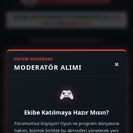
İçeriği görüntülemek Ve İndirebilmek için
Giriş
yapın
veya
Kayıt olun
.
Cevap yazmak için giriş yap yada kayıt ol.
Facebook
Twitter
Reddit
Pinterest
Tumblr
WhatsApp
E-posta
Link
Paylaş:
SISTEM DUYURUSU
×
MODERATÖR ALIMI
Çevrim içi üyeler
Şu anda çevrim içi üye yok.
🎮
Toplam: 1210 (Kullanıcı: 00, ziyaretçi: 1210)
Ekibe Katılmaya Hazır Mısın?
Forum istatistikleri
Forumumuz büyüyor! Oyun ve program dünyasına
Konular
8,486
hakim, bizimle birlikte bu atmosferi yönetecek yeni