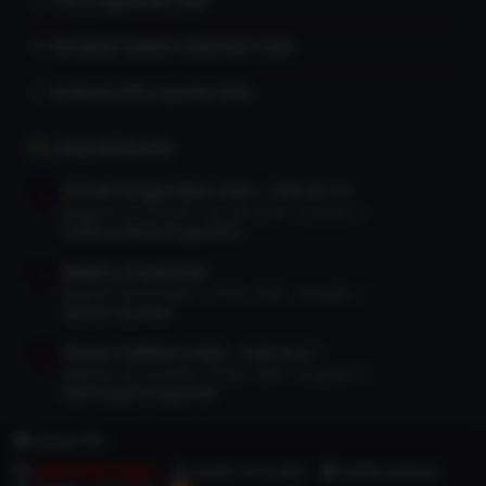
Full Programlar İndir
Windows İşletim Sistemleri İndir
Android APK Oyunlar İndir
SON KONULAR
Gilisoft Image Editor İndir – Full v8.7.0
Başlatan TorrentDevi
25 Tem 2026
Cevaplar: 2
Grafik ve Resim Programları
Raiders of Blackveil
Başlatan TorrentDevi
25 Tem 2026
Cevaplar: 1
Aksiyon Oyunları
Teorex FolderIco İndir – Full v9.3.1
Başlatan TorrentDevi
25 Tem 2026
Cevaplar: 0
Genel Çeşitli Programlar
Türkçe (TR)
DMCA Bize ulaşın
Şartlar ve kurallar
Gizlilik politikası