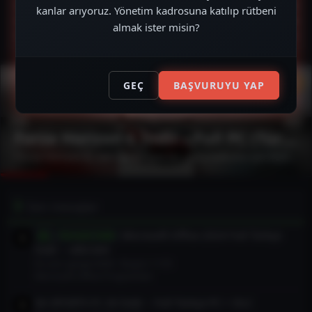
Mesajlar
17,300
kanlar arıyoruz. Yönetim kadrosuna katılıp rütbeni
Kullanıcılar
7,766
almak ister misin?
Son üye
eser
GEÇ
BAŞVURUYU YAP
Forza Horizon 6 İndir – Full PC (Türkçe)
Forza Horizon 6, tam anlamıyla bir yarış tutkunu için biçilmiş kaftan. 2026 yılında çıkan bu oyun, muhteşem grafikler ve akıcı bir oynanış sunuyor. Arabanızı seçerken özelleştirme seçeneklerinin...
Son mesajlar
Microsoft Office 2024 Full Türkçe
Torrent İndir
İndir – x86/x64
En son: gezgin3444
Bugün 11:55
Microsoft Office Programları
EA SPORTS FC 26 İndir – Full Türkçe PC + DLC