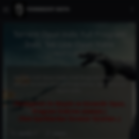
Torrent Oyun indir, Full Program
İndir, Tek Link Oyun Yükle
Kayıt
Az önce
Torrent Full Oyun İndir, Full Program İndir, Tam
sürüm Ücretsiz Güncel Programlar, Apk Android
oyun indir.
(Türkiye'nin En Büyük ve Güvenilir Oyun,
Program İndirme sitesiyiz.)
(Tüm İçeriklerden Ücretsiz Yararlan..)
GİRİŞ YAP
KAYIT OL