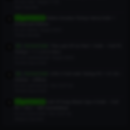
En son: eser
Bugün 11:55
Spor Oyunları
Metro Exodus Türkçe Yama İndir +
Oyun İndir
Enhanced Edition
En son: Barea
Bugün 00:41
Türkçe Yamalar
The Last Of Us Part 1 İndir – Full PC
Torrent İndir
Türkçe + 1.1.2.0 2+DLC
En son: bedobaba44
Bugün 00:05
Torrent Oyun İndir
GTA 5 Full indir Türkçe PC + V1.54 –
Torrent İndir
Online – Offline
En son: saimsancak
Dün 23:37 da
Torrent Oyun İndir
Call Of Duty Black Ops 4 İndir – Full
Oyun İndir
PC + DLC – MP-ZombiMod
En son: kirkor5454
Dün 22:41 da
Aksiyon Oyunları