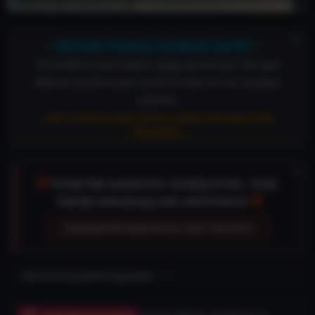
⚡
⚡
SİSTEM YÜKSELTİLMESİ AKTİF
TorrentDevi arşivi baştan aşağı yenileniyor! Her gün
eklenen yüzlerce yeni içerik ile vitesi en üst seviyeye
çıkardık.
[ DEV GÜNCELLEME DETAYLARINI OKUMAK İÇİN
TIKLAYIN ]
🛡️
YÖNETİM KADROSU GENİŞLİYOR: YENİ
🛡️
TAKIM ARKADAŞLARI ARIYORUZ!
[ MODERATÖR BAŞVURUSU İÇİN TIKLAYIN ]
Antivirüs Güvenlik Programları