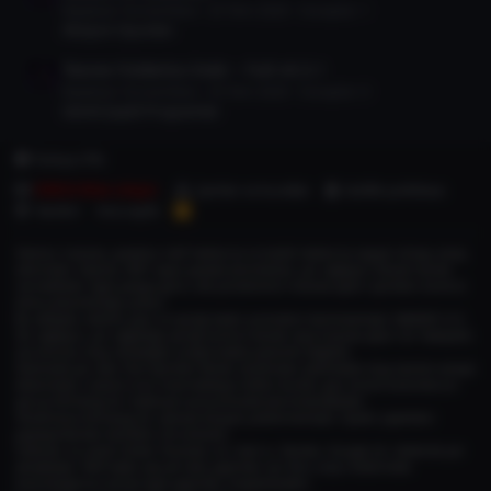
Başlatan TorrentDevi
25 Tem 2026
Cevaplar: 1
Aksiyon Oyunları
Teorex FolderIco İndir – Full v9.3.1
Başlatan TorrentDevi
25 Tem 2026
Cevaplar: 0
Genel Çeşitli Programlar
Türkçe (TR)
DMCA Bize ulaşın
Şartlar ve kurallar
Gizlilik politikası
Yardım
Ana sayfa
R
S
S
Sitemiz, hukuka, yasalara, telif haklarına ve kişilik haklarına saygılı olmayı amaç
edinmiştir. Sitemiz, 5651 sayılı yasada tanımlanan, yer sağlayıcı olarak hizmet
vermektedir. İlgili yasaya göre, site yönetiminin hukuka aykırı içerikleri kontrol
etme yükümlülüğü yoktur.
Bu sebeple, sitemiz uyar ve içeriği kaldır prensibini benimsemiştir. MADDE 5 (1)
Yer sağlayıcı, yer sağladığı içeriği kontrol etmek veya hukuka aykırı bir faaliyetin
söz konusu olup olmadığını araştırmakla yükümlü değildir.
Sitemizde yer alan Tüm İçerikler Botlar tarafından çekilmekte olup tanıtım amaçlı
eklenmiştir, Lisanslı ürün önermekteyiz lütfen bunları göz önüne bulundurun
ayrıca herhangi bir materyal sunucumuzda barınmamaktadır.
Tarafımızca herhangi bir upload dosyası yüklenmemiştir. Üyeler yaptıkları
paylaşımlardan kendileri sorumludur.
Videolar ve uzanlı linkler Youtube, vk, mail.ru, Yandex, Google vb. sitelerde yer
almaktadır. Telif hakkı size ait olan yapımlar için
Bize ulaşın
bildirimde
bulunduğunuz sürece ilgili yapımlar onaylanacaktır.