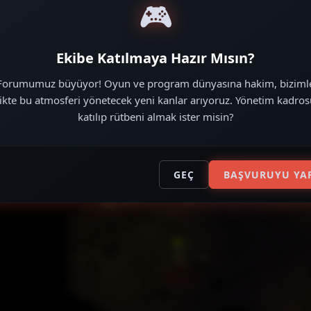
🎮
Ekibe Katılmaya Hazır Mısın?
Forumumuz büyüyor! Oyun ve program dünyasına hakim, biziml
likte bu atmosferi yönetecek yeni kanlar arıyoruz. Yönetim kadro
katılıp rütbeni almak ister misin?
GEÇ
BAŞVURUYU YA