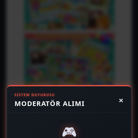
SISTEM DUYURUSU
×
MODERATÖR ALIMI
🎮