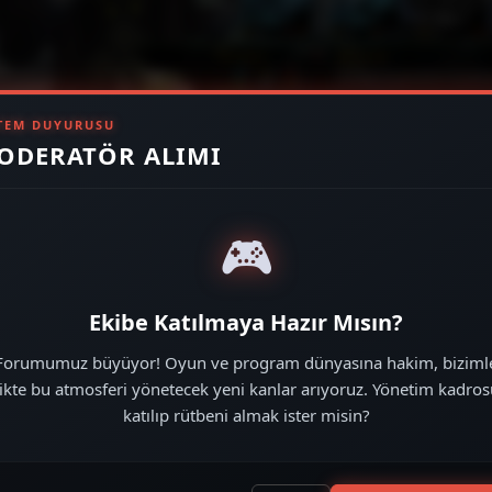
STEM DUYURUSU
ODERATÖR ALIMI
🎮
Ekibe Katılmaya Hazır Mısın?
Forumumuz büyüyor! Oyun ve program dünyasına hakim, biziml
likte bu atmosferi yönetecek yeni kanlar arıyoruz. Yönetim kadro
katılıp rütbeni almak ister misin?