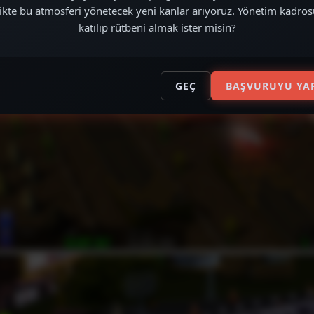
likte bu atmosferi yönetecek yeni kanlar arıyoruz. Yönetim kadro
katılıp rütbeni almak ister misin?
GEÇ
BAŞVURUYU YA