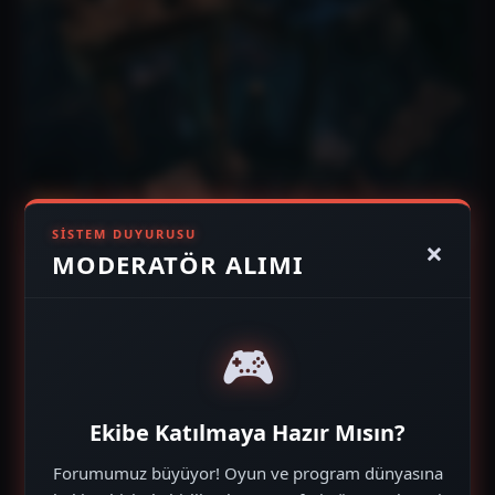
SISTEM DUYURUSU
×
MODERATÖR ALIMI
————————————————————-
Boyutu:3-gb
🎮
Sıkıştırma TÜRÜ: (Rar – Şifresiz)
Taramalar: OnlineWeb (Güncel Durum Temiz)
Ekibe Katılmaya Hazır Mısın?
————————————————————–
Forumumuz büyüyor! Oyun ve program dünyasına