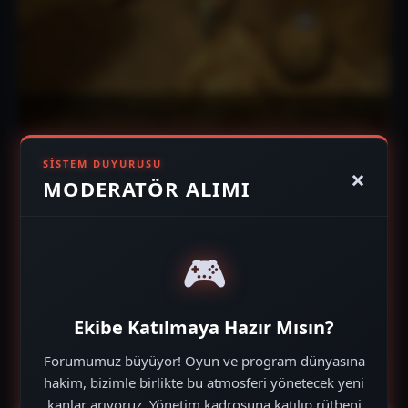
SISTEM DUYURUSU
×
————————————————————-
MODERATÖR ALIMI
Boyutu:715-Mb
Sıkıştırma TÜRÜ: (Rar – Şifresiz)
🎮
Taramalar: OnlineWeb (Güncel Durum Temiz)
————————————————————–
Ekibe Katılmaya Hazır Mısın?
Forumumuz büyüyor! Oyun ve program dünyasına
hakim, bizimle birlikte bu atmosferi yönetecek yeni
kanlar arıyoruz. Yönetim kadrosuna katılıp rütbeni