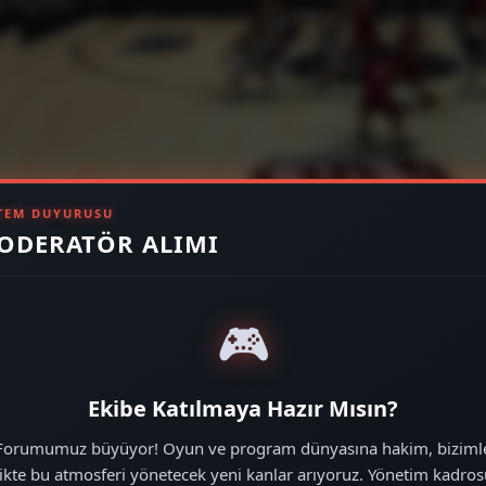
STEM DUYURUSU
ODERATÖR ALIMI
🎮
Ekibe Katılmaya Hazır Mısın?
Forumumuz büyüyor! Oyun ve program dünyasına hakim, biziml
likte bu atmosferi yönetecek yeni kanlar arıyoruz. Yönetim kadro