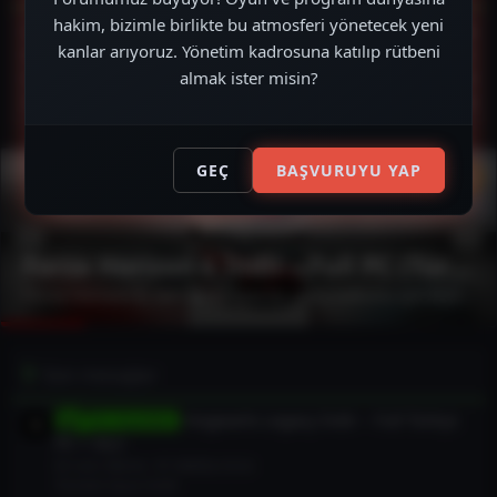
hakim, bizimle birlikte bu atmosferi yönetecek yeni
Konular
8,486
kanlar arıyoruz. Yönetim kadrosuna katılıp rütbeni
Mesajlar
17,241
Kullanıcılar
7,713
almak ister misin?
Son üye
lilione
GEÇ
BAŞVURUYU YAP
Forza Horizon 6 İndir – Full PC (Türkçe)
Forza Horizon 6, tam anlamıyla bir yarış tutkunu için biçilmiş kaftan. 2026 yılında çıkan bu oyun, muhteşem grafikler ve akıcı bir oynanış sunuyor. Arabanızı seçerken özelleştirme seçeneklerinin...
Son mesajlar
Hogwarts Legacy İndir – Full Türkçe
PC Oyunları
PC + DLC
En son: lilione
41 dakika önce
Torrent Oyun İndir