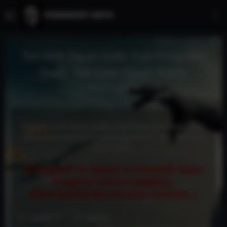
Torrent Oyun indir, Full Program
İndir, Tek Link Oyun Yükle
Kayıt
Az önce
Torrent Full Oyun İndir, Full Program İndir, Tam
sürüm Ücretsiz Güncel Programlar, Apk Android
oyun indir.
(Türkiye'nin En Büyük ve Güvenilir Oyun,
Program İndirme sitesiyiz.)
(Tüm İçeriklerden Ücretsiz Yararlan..)
GİRİŞ YAP
KAYIT OL