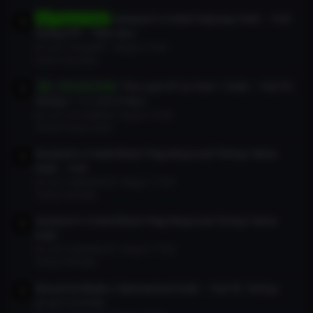
Assassin’s Creed Odyssey İndir – Full
Oyun İndir
Türkçe PC – Tüm DLC
En son: cangazl01
Bugün 21:44
Korku Oyunları
The Last Of Us Part 1 İndir – Full PC
Torrent İndir
Türkçe + 1.1.2.0 2+DLC
En son: kotubakkal
Bugün 19:38
Torrent Oyun İndir
Assassin’s Creed Black Flag Resynced Türkçe Yama
İndir – Full
En son: habiltaha23
Bugün 17:29
Türkçe Yamalar
Assassin’s Creed Black Flag Resynced Türkçe Yama
İndir
En son: habiltaha23
Bugün 17:26
Türkçe Yamalar
Mount & Blade 2 Bannerlord İndir – Full PC Türkçe
v1.4.7.117131