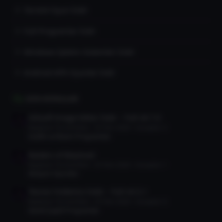
Torrent Oyun İndir
Full Programlar İndir
Windows İşletim Sistemleri İndir
Android APK Oyunlar İndir
SON KONULAR
Gilisoft Image Editor İndir – Full v8.7.0
Başlatan TorrentDevi
25 Tem 2026
Cevaplar: 2
Grafik ve Resim Programları
Raiders of Blackveil
Başlatan TorrentDevi
25 Tem 2026
Cevaplar: 1
Aksiyon Oyunları
Teorex FolderIco İndir – Full v9.3.1
Başlatan TorrentDevi
25 Tem 2026
Cevaplar: 0
Genel Çeşitli Programlar