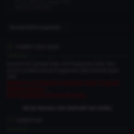
En son: dilan4136
Bugün 15:26
Açık Dünya Oyunları
Microsoft Office Programları
TORRENT DEVI İNDIR
Torrent Full Oyunlar İndir, Full Programlar İndir, Tam
sürüm Ücretsiz Güncel Programlar, Apk Android Oyun
indir
Türkiye'nin En Büyük ve Güvenilir Oyun, Program
İndirme sitesiyiz.
Tüm İçeriklerden Ücretsiz Yararlan
“Biz Bu Piyasaya Yeni Gelmedik Geri Geldik„
TORRENTLER