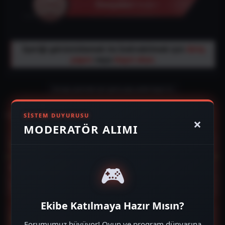
İçeriği görüntülemek Ve İndirebilmek için
Giriş
yapın
veya
Kayıt olun
.
Cevap yazmak için giriş yap yada kayıt ol.
Facebook
Twitter
Reddit
Pinterest
Tumblr
WhatsApp
E-posta
Link
Paylaş:
SISTEM DUYURUSU
×
MODERATÖR ALIMI
Çevrim içi üyeler
🎮
Şu anda çevrim içi üye yok.
Toplam: 990 (Kullanıcı: 00, ziyaretçi: 990)
Ekibe Katılmaya Hazır Mısın?
Forum istatistikleri
Forumumuz büyüyor! Oyun ve program dünyasına