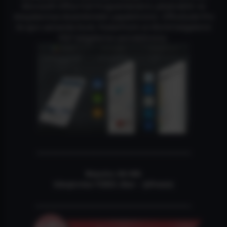
Microsoft Office Full Programlarlarını çalıştırabilir ve
dosyalarınıza düzenlemeler yapabilirsiniz. OfficeSuite Pro
ile aynı zamanda Excel, PowerPoint ve World belgelerini
PDF belgelerine çevirebilirsiniz.
————————————————————-
Boyutu: 66-Mb
Sıkıştırma TÜRÜ: (Rar – Şifresiz)
————————————————————–