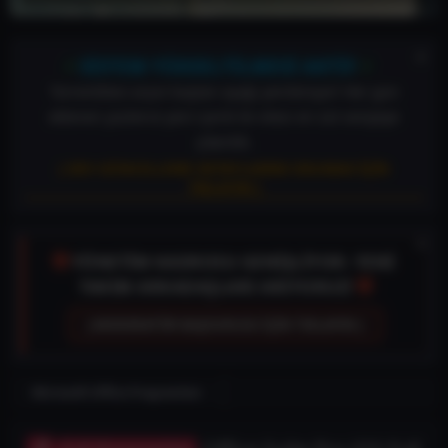
⚡
⚡
SİSTEM YÜKSELTİLMESİ AKTİF
TorrentDevi arşivi baştan aşağı yenileniyor! Her gün
eklenen yüzlerce yeni içerik ile vitesi en üst seviyeye
çıkardık.
[ DEV GÜNCELLEME DETAYLARINI OKUMAK İÇİN
TIKLAYIN ]
🛡️
YÖNETİM KADROSU GENİŞLİYOR: YENİ
🛡️
TAKIM ARKADAŞLARI ARIYORUZ!
[ MODERATÖR BAŞVURUSU İÇİN TIKLAYIN ]
Microsoft Office Programları