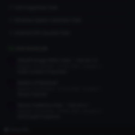
Full Programlar İndir
Windows İşletim Sistemleri İndir
Android APK Oyunlar İndir
SON KONULAR
Gilisoft Image Editor İndir – Full v8.7.0
Başlatan TorrentDevi
25 Tem 2026
Cevaplar: 2
Grafik ve Resim Programları
Raiders of Blackveil
Başlatan TorrentDevi
25 Tem 2026
Cevaplar: 1
Aksiyon Oyunları
Teorex FolderIco İndir – Full v9.3.1
Başlatan TorrentDevi
25 Tem 2026
Cevaplar: 0
Genel Çeşitli Programlar
Türkçe (TR)