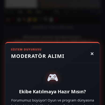
[tube]Kx5_5Tpvc28[/tube]
Minimum Sistem Gereksinimleri;
İşlemci: Intel Pentium III veya AMD Athlon
Ram:256 MB
SISTEM DUYURUSU
×
Sabit Disk:1 GB
MODERATÖR ALIMI
Ekran Kartı directX 9.0c uyumlu 64MB Ekran kartı
————————————————————-
🎮
Boyutu
:250-Mb
Sıkıştırma TÜRÜ
: (Rar – Şifresiz)
Ekibe Katılmaya Hazır Mısın?
————————————————————–
Forumumuz büyüyor! Oyun ve program dünyasına