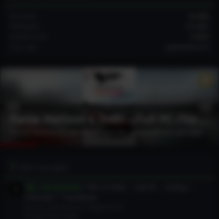
Konular
8,486
Mesajlar
17,207
Kullanıcılar
7,695
Son üye
yasinoncu13
Forza Horizon 6 İndir – Full PC (Türkçe)
Forza Horizon 6, tam anlamıyla bir yarış tutkunu için biçilmiş kaftan. 2026 yılında çıkan bu oyun, muhteşem grafikler ve akıcı bir oynanış sunuyor. Arabanızı seçerken özelleştirme seçeneklerinin...
Son mesajlar
Fifa 23 İndir – Full PC – Türkçe –
Torrent İndir
Ultimate + Transferler
En son: yasinoncu13
Bugün 01:01
Torrent Oyun İndir