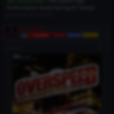
Overspeed High
Torrent İndir
Performance Street Racing PC Türkçe
K
B
TorrentDevi
14 Ara 2023
o
a
n
ş
b
l
TorrentDevi
u
a
TD ADMİN
Vip Üye
Gold Üye
Aktif Üye
y
n
u
g
b
ı
14 Ara 2023
#1
a
ç
ş
t
l
a
a
r
t
i
a
h
n
i