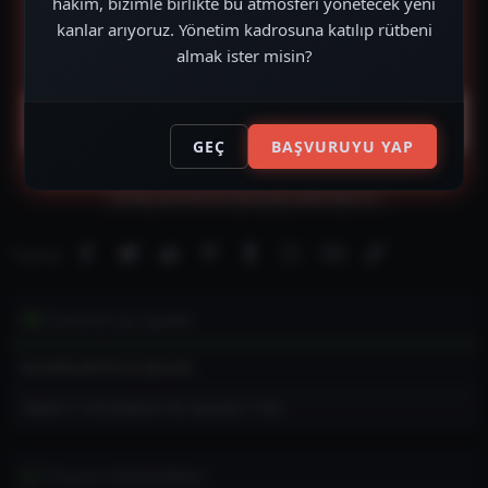
hakim, bizimle birlikte bu atmosferi yönetecek yeni
kanlar arıyoruz. Yönetim kadrosuna katılıp rütbeni
almak ister misin?
İçeriği görüntülemek Ve İndirebilmek için
Giriş
yapın
veya
Kayıt olun
.
GEÇ
BAŞVURUYU YAP
Cevap yazmak için giriş yap yada kayıt ol.
Facebook
Twitter
Reddit
Pinterest
Tumblr
WhatsApp
E-posta
Link
Paylaş:
Çevrim içi üyeler
Şu anda çevrim içi üye yok.
Toplam: 1130 (Kullanıcı: 00, ziyaretçi: 1130)
Forum istatistikleri