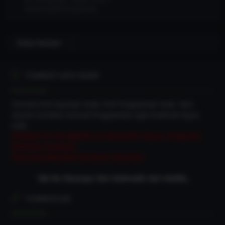
Genel Çeşitli Programlar
Türkçe Yamalar
TORRENT DEVI İNDIR
Torrent Full Oyunlar İndir, Full Programlar İndir, Tam
sürüm Ücretsiz Güncel Programlar, Apk Android Oyun
indir
Türkiye'nin En Büyük ve Güvenilir Oyun, Program
İndirme sitesiyiz.
Tüm İçeriklerden Ücretsiz Yararlan
“Biz Bu Piyasaya Yeni Gelmedik Geri Geldik„
TORRENTLER