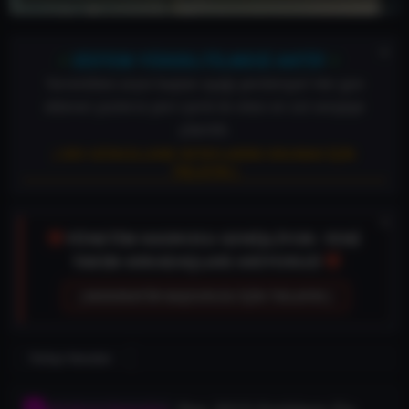
⚡
⚡
SİSTEM YÜKSELTİLMESİ AKTİF
TorrentDevi arşivi baştan aşağı yenileniyor! Her gün
eklenen yüzlerce yeni içerik ile vitesi en üst seviyeye
çıkardık.
[ DEV GÜNCELLEME DETAYLARINI OKUMAK İÇİN
TIKLAYIN ]
🛡️
YÖNETİM KADROSU GENİŞLİYOR: YENİ
🛡️
TAKIM ARKADAŞLARI ARIYORUZ!
[ MODERATÖR BAŞVURUSU İÇİN TIKLAYIN ]
Türkçe Yamalar