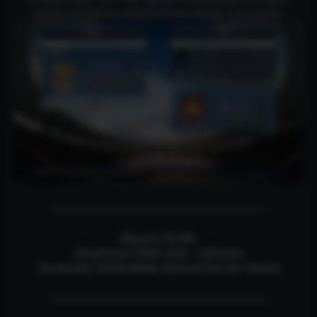
isimleri düzeltme yamasıdır,hata alanlar için önerilir.
————————————————————-
Boyutu:78-Mb
Sıkıştırma TÜRÜ: (Rar – Şifresiz)
Taramalar: OnlineWeb (Güncel Durum Temiz)
————————————————————–