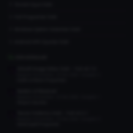
Torrent Oyun İndir
Full Programlar İndir
Windows İşletim Sistemleri İndir
Android APK Oyunlar İndir
SON KONULAR
Gilisoft Image Editor İndir – Full v8.7.0
Başlatan TorrentDevi
25 Tem 2026
Cevaplar: 2
Grafik ve Resim Programları
Raiders of Blackveil
Başlatan TorrentDevi
25 Tem 2026
Cevaplar: 1
Aksiyon Oyunları
Teorex FolderIco İndir – Full v9.3.1
Başlatan TorrentDevi
25 Tem 2026
Cevaplar: 0
Genel Çeşitli Programlar