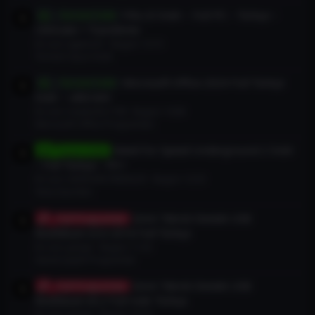
Fifa 23 İndir – Full PC – Türkçe –
Torrent İndir
Ultimate + Transferler
En son: egeinc01
Bugün 13:15
Torrent Oyun İndir
Microsoft Office 2024 Full Türkçe
Torrent İndir
İndir – x86/x64
En son: maskotlu1190
Bugün 13:08
Microsoft Office Programları
Need For Speed Underground 2 İndir
Oyun İndir
– Full Türkçe – PC+
En son: GÖKHAN1992ALEX
Bugün 12:23
Yarış Oyunları
İzmir Teknik Destek USB
Full Programlar
MultiBoot v3.0 2016 Full Türkçe
En son: jamjar
Bugün 11:32
Genel Çeşitli Programlar
İzmir Teknik Destek USB
Full Programlar
Multiboot v6.2 Full indir Türkçe
En son: jamjar
Bugün 10:10