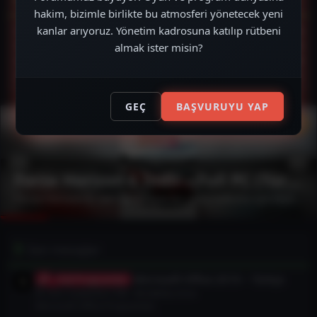
hakim, bizimle birlikte bu atmosferi yönetecek yeni
kanlar arıyoruz. Yönetim kadrosuna katılıp rütbeni
Konular
8,486
Mesajlar
17,233
almak ister misin?
Kullanıcılar
7,709
Son üye
egeinc01
GEÇ
BAŞVURUYU YAP
Forza Horizon 6 İndir – Full PC (Türkçe)
Forza Horizon 6, tam anlamıyla bir yarış tutkunu için biçilmiş kaftan. 2026 yılında çıkan bu oyun, muhteşem grafikler ve akıcı bir oynanış sunuyor. Arabanızı seçerken özelleştirme seçeneklerinin...
Son mesajlar
Microsoft Office 2019 – Türkçe
Full Programlar
En son: maskotlu1190
38 dakika önce
Microsoft Office Programları