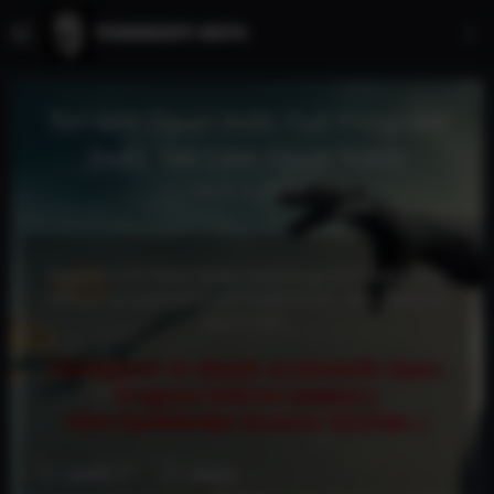
Torrent Oyun indir, Full Program
İndir, Tek Link Oyun Yükle
Kayıt
Az önce
Torrent Full Oyun İndir, Full Program İndir, Tam
sürüm Ücretsiz Güncel Programlar, Apk Android
oyun indir.
(Türkiye'nin En Büyük ve Güvenilir Oyun,
Program İndirme sitesiyiz.)
(Tüm İçeriklerden Ücretsiz Yararlan..)
GİRİŞ YAP
KAYIT OL