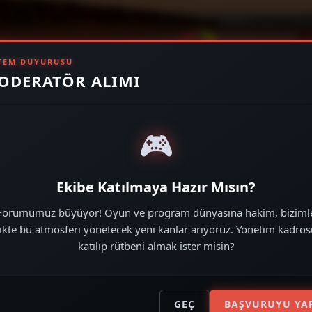
STEM DUYURUSU
ODERATÖR ALIMI
🎮
Ekibe Katılmaya Hazır Mısın?
Forumumuz büyüyor! Oyun ve program dünyasına hakim, biziml
likte bu atmosferi yönetecek yeni kanlar arıyoruz. Yönetim kadro
katılıp rütbeni almak ister misin?
GEÇ
BAŞVURUYU YA