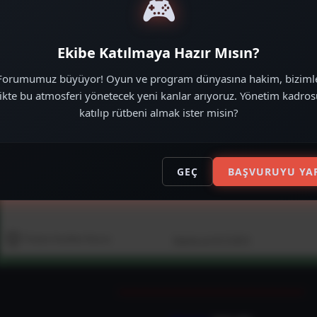
🎮
Ekibe Katılmaya Hazır Mısın?
Forumumuz büyüyor! Oyun ve program dünyasına hakim, biziml
likte bu atmosferi yönetecek yeni kanlar arıyoruz. Yönetim kadro
katılıp rütbeni almak ister misin?
GEÇ
BAŞVURUYU YA
—————————————————–