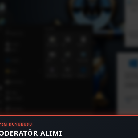
STEM DUYURUSU
ODERATÖR ALIMI