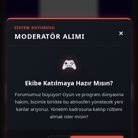
SISTEM DUYURUSU
×
MODERATÖR ALIMI
🎮
Ekibe Katılmaya Hazır Mısın?
İçeriği görüntülemek Ve İndirebilmek için
Giriş
Forumumuz büyüyor! Oyun ve program dünyasına
yapın
veya
Kayıt olun
.
hakim, bizimle birlikte bu atmosferi yönetecek yeni
kanlar arıyoruz. Yönetim kadrosuna katılıp rütbeni
Cevap yazmak için giriş yap yada kayıt ol.
almak ister misin?
Facebook
Twitter
Reddit
Pinterest
Tumblr
WhatsApp
E-posta
Link
Paylaş: