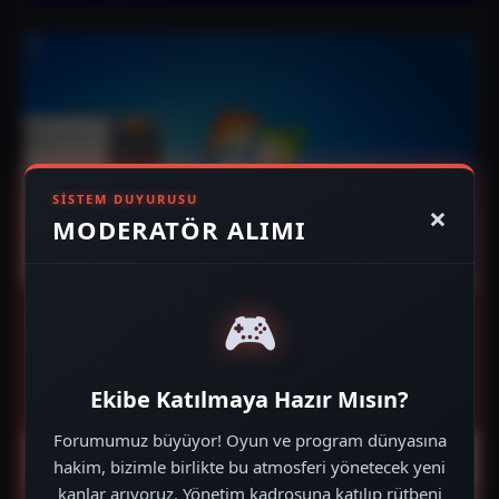
SISTEM DUYURUSU
×
MODERATÖR ALIMI
🎮
Ekibe Katılmaya Hazır Mısın?
Forumumuz büyüyor! Oyun ve program dünyasına
İçeriği görüntülemek Ve İndirebilmek için
Giriş
hakim, bizimle birlikte bu atmosferi yönetecek yeni
yapın
veya
Kayıt olun
.
kanlar arıyoruz. Yönetim kadrosuna katılıp rütbeni