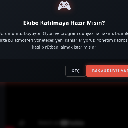
🎮
Ekibe Katılmaya Hazır Mısın?
Forumumuz büyüyor! Oyun ve program dünyasına hakim, biziml
FRAGMAN / VİDEO
likte bu atmosferi yönetecek yeni kanlar arıyoruz. Yönetim kadro
katılıp rütbeni almak ister misin?
GEÇ
BAŞVURUYU YA