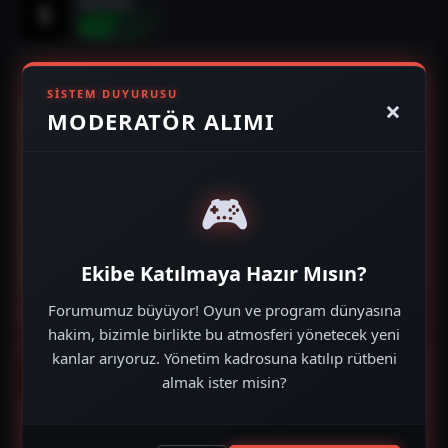
semme
Üye
25 Tem 2025
#6
SISTEM DUYURUSU
×
MODERATÖR ALIMI
TorrentDevi' Alıntı:
🎮
Ekibe Katılmaya Hazır Mısın?
Genişletmek için tıkla ...
Forumumuz büyüyor! Oyun ve program dünyasına
sagolun
hakim, bizimle birlikte bu atmosferi yönetecek yeni
kanlar arıyoruz. Yönetim kadrosuna katılıp rütbeni
semme
almak ister misin?
Üye
ZWCAD + 2014 Full Sp1 İndir
25 Tem 2025
#7